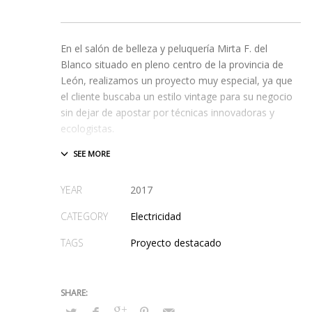
En el salón de belleza y peluquería Mirta F. del
Blanco situado en pleno centro de la provincia de
León, realizamos un proyecto muy especial, ya que
el cliente buscaba un estilo vintage para su negocio
sin dejar de apostar por técnicas innovadoras y
ecologistas.
Realizamos la iluminación del local a partir de focos
artesanos con tiras de led, acorde al diseño e
YEAR
2017
iluminación que exigían los diferentes elementos
vintage de la peluquería, previamente reutilizados.
CATEGORY
Electricidad
Des este modo se obtuvo un ambiente vintage
TAGS
Proyecto destacado
modificado a
ahorro energético con tiras de led
, por
las que apuesta nuestra empresa en la gran mayoría
de sus proyectos, apoyando así, la iluminación de
bajo consumo.