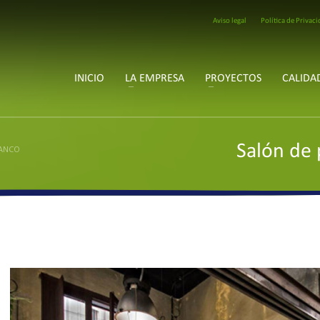
Aviso legal
Política de Privac
OS
ESCRÍBANOS
05
cevial@cevial.es
40
cevial.leon@gmail.com
INICIO
LA EMPRESA
PROYECTOS
CALIDA
Salón de 
LANCO