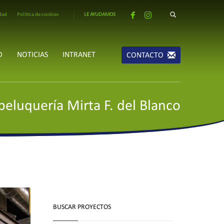
idad
Política de cookies
LE AYUDAMOS
×
CONSÚLTENOS AHORA
D
NOTICIAS
INTRANET
CONTACTO
peluquería Mirta F. del Blanco
BUSCAR PROYECTOS