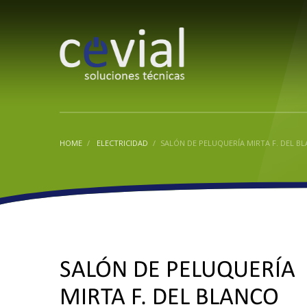
NUESTRO HORARIO
LLÁMEN
DE LUNES A VIERNES: 09:00 – 19·30
9870161
SÁBADO Y DOMINGOS: Cerrado
6058410
HOME
ELECTRICIDAD
SALÓN DE PELUQUERÍA MIRTA F. DEL B
SALÓN DE PELUQUERÍA
MIRTA F. DEL BLANCO